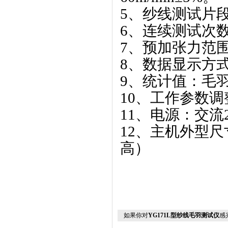
5、
纱线测试片段
6、
连续测试次数
7、
预加张力范围
8、
数据显示方式
9、
统计值：毛
10、
工作参数调
11、
电源：交流2
12、
主机外型尺寸：
高）
如果你对
YG171L型纱线毛羽测试仪
感