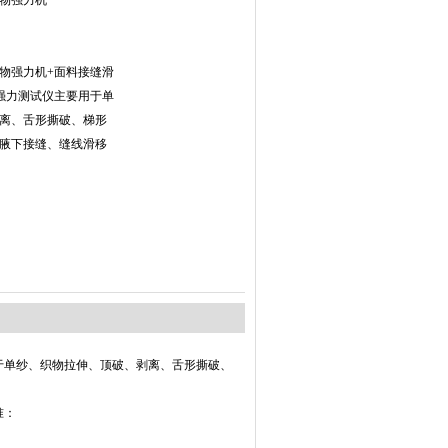
织物强力机
织物强力机+面料接缝滑
强力测试仪主要用于单
离、舌形撕破、梯形
腋下接缝、缝线滑移
于单纱、织物拉伸、顶破、剥离、舌形撕破、
准：