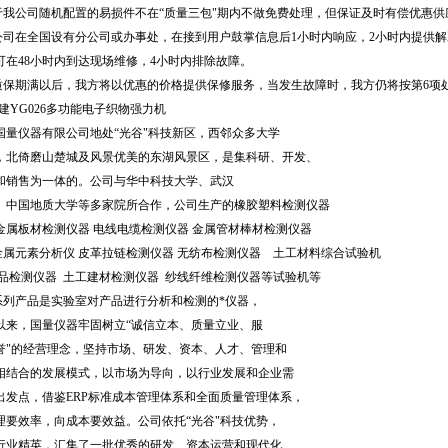
对于我公司随机配置的易损件不在“质量三包"期内不做免费处理，但保证及时有偿优惠供
我公司在全国设有分公司或办事处，在接到用户鼓掌信息后1小时内响应，2小时内提供
可在48小时内到达现场维修，4小时内排除故障。
在质保期满以后，我方将以优惠的价格提供保修服务，当发生故障时，我方仍将按第6项
国量仪器有限公司地处“光谷"科技新区，西邻众多大学
，北倚磨山楚城及风景优美的东湖风景区，是集科研、开发、
和销售为一体的。公司与华中科技大学、武汉
、中国地质大学等多家院所合作，公司生产的橡胶塑料检测仪器
板材检测仪器 电线电缆检测仪器 金属管材棒材检测仪器
元素分析仪 皮革拉链检测仪器 无纺布检测仪器 土工材料综合试验机
品检测仪器 土工建材检测仪器 纱线纤维检测仪器等试验机等
产品是实验室对产品进行分析和检测的*仪器，
以来，国量仪器牢固树立“诚信立本、质量立业、服
誉"的经营理念，坚持市场、研发、资本、人才、管理和
相结合的发展模式，以市场为导向，以行业发展和企业需
出发点，借鉴ERP标准成本管理体系和全面质量管理体系，
理要效率，向成本要效益。公司依托“光谷"科技优势，
行业精英，汇集了一批优秀的研发、资本运营和现代化