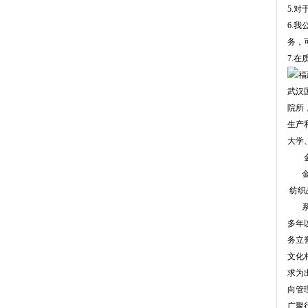
5.
6.
务，
7.
武汉
院所
生产
大学
金属
金属
纺织
系列
多年
务立
文化
求为
向管
广聚