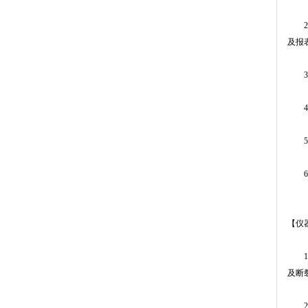
2、
及报
3、
4、
5、
6、
【仪
1、
及断
2、