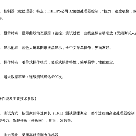
控制器（微处理器）特点：PHILIPS公司 32位微处理器控制，*抗力，速度极快，保
表。
显示特点：显示曲线动态跟踪（监控）测试过程，曲线坐标自动缩放（无须测试人
显示配置：蓝色大屏幕图形液晶显示，全中文菜单操作，界面友好。
操作特点：引导式操作模式，傻瓜式操作特性，简单易学，性能稳定。
超大数据容量：连续测试可达4900次。
器性能及主要技术参数】
测试方式：按国家的等速伸长（CRE）测试原理测定，整个过程由高速处理器控制
裂强力、断裂伸长（伸长率）、时间、次数等。
测力系统：采用高精度测力传感器。