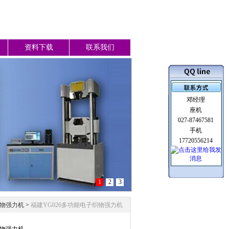
资料下载
联系我们
邓经理
座机
027-87467581
手机
17720556214
1
2
3
织物强力机
>
福建YG026多功能电子织物强力机