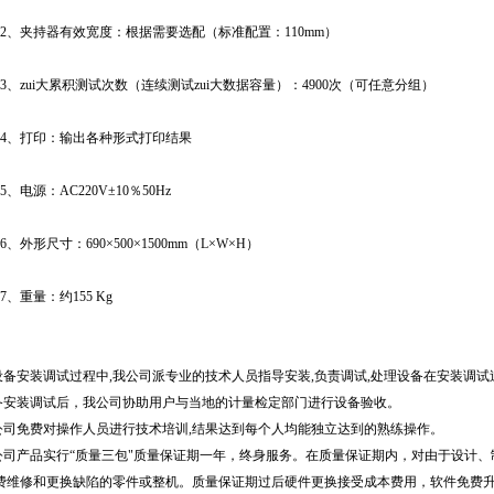
、夹持器有效宽度：根据需要选配（标准配置：110mm）
、zui大累积测试次数（连续测试zui大数据容量）：4900次（可任意分组）
、打印：输出各种形式打印结果
电源：AC220V±10％50Hz
外形尺寸：690×500×1500mm（L×W×H）
、重量：约155 Kg
在设备安装调试过程中,我公司派专业的技术人员指导安装,负责调试,处理设备在安装调
设备安装调试后，我公司协助用户与当地的计量检定部门进行设备验收。
我公司免费对操作人员进行技术培训,结果达到每个人均能独立达到的熟练操作。
我公司产品实行“质量三包"质量保证期一年，终身服务。在质量保证期内，对由于设计
费维修和更换缺陷的零件或整机。质量保证期过后硬件更换接受成本费用，软件免费