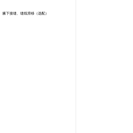
、腋下接缝、缝线滑移（选配）