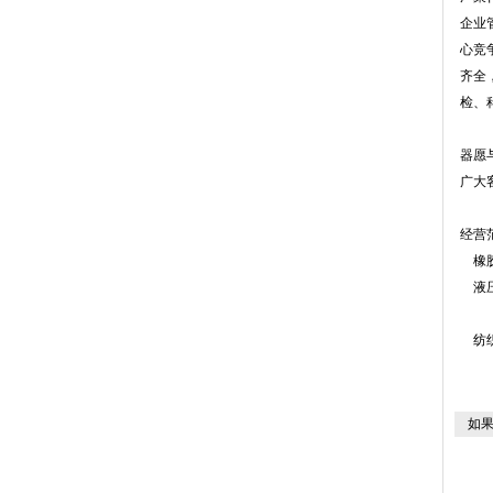
企业
心竞
齐全
检、
科技
器愿
广大
经营
橡胶
液压
皮革
纺织
如果