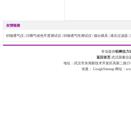
友情链接
织物透气仪
|
日晒气候色牢度测试仪
|
织物透气性测试仪
|
烟台模具
|
液压过滤器
|
专业提供
铝棒拉力
返回首页
武汉国量仪器
地址：武汉市东湖新技术开发区高新二路25号 
传真：
GoogleSitemap
网址：www.