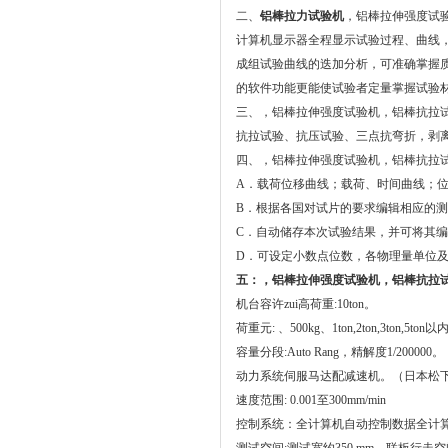
二、
铝棒拉力试验机
，铝棒拉伸强度试
计算机显示器全程显示试验过程、曲线
成组试验曲线的迭加分析，可准确掌握
的软件功能更能使试验者定量掌握试验
三、，铝棒拉伸强度试验机，铝棒抗拉
抗拉试验、抗压试验、三点抗弯折，剥
四、，铝棒拉伸强度试验机，铝棒抗拉
A．载荷位移曲线；载荷、时间曲线；
B．根据各国对试片的要求编辑相应的
C．自动储存本次试验结果，并可将其编
D．可设定小数点位数，各物理量单位
五：，铝棒拉伸强度试验机，铝棒抗拉
机台容许zui高荷重:10ton。
荷重元: 、500kg、1ton,2ton,3ton,5
容量分段:Auto Rang，精解度1/200000。
动力系统伺服马达配减速机。（日本松
速度范围: 0.001至300mm/min
控制系统：全计算机自动控制数据全计