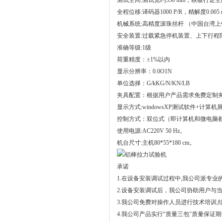
测试空间:测试宽约350 mm，联板行走空间
全程位移:译码器1000 P/R，精解度0.00
机械系统:高精度滚珠丝杆 （中国台湾上
安全装置:过载紧急停机装置、上下行
准确等级:1级
荷重精度：±1%以内
显示分辨率：0.0O1N
单位选择：G/kKG/N/KN/LB
夹具配置：根据用户产品需求免费定制
显示方式:windowsXP测试软件+计算
控制方式：双位式（即计算机和微电脑
使用电源:AC220V 50 Hz。
机台尺寸:主机80*55*180 cm。
承诺
1.在设备安装调试过程中,我公司派专
2.设备安装调试后，我公司协助用户与
3.我公司免费对操作人员进行技术培训
4.我公司产品实行“质量三包"质量保