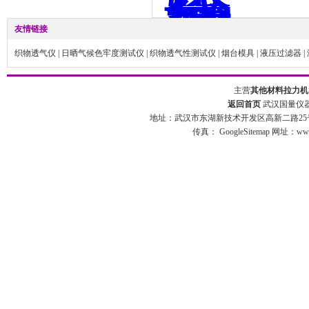
友情链接
织物透气仪
|
日晒气候色牢度测试仪
|
织物透气性测试仪
|
烟台模具
|
液压过滤器
|
主营
其他材料拉力机
返回首页
武汉国量仪器
地址：武汉市东湖新技术开发区高新二路25号 
传真：
GoogleSitemap
网址：www.