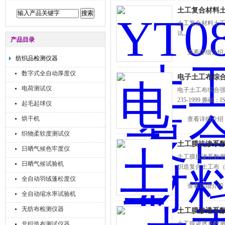
土工复合材料
土工复合材料土
试。
产品目录
查看详细介绍
纺织品检测仪器
数字式全自动厚度仪
电子土工布综
电荷测试仪
电子土工布综合强力机厂家价
235-1999 撕破：ISO 
起毛起球仪
烘干机
查看详细介绍
织物柔软度测试仪
土工膜抗渗系
日晒气候色牢度仪
土工膜抗渗系数
日晒气候试验机
织造复合土工布（
全自动羽绒蓬松度仪
查看详细介绍
全自动缩水率试验机
无纺布检测仪器
土工膜渗透系数
土工膜渗透系数
非织造布测试仪器