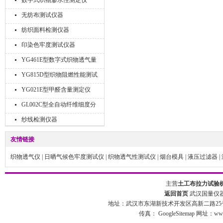
数字式织物渗水性测定仪
无纺布测试仪器
纺织面料检测仪器
印染色牢度测试仪器
YG461E型数字式织物透气量
仪
YG815D型织物阻燃性能测试
仪
YG021E型甲醛含量测定仪
GL002C型全自动纤维细度分
析仪
纱线检测仪器
友情链接
织物透气仪
|
日晒气候色牢度测试仪
|
织物透气性测试仪
|
烟台模具
|
液压过滤器
|
主营
土工布拉力试验
返回首页
武汉国量仪器
地址：武汉市东湖新技术开发区高新二路25号 
传真：
GoogleSitemap
网址：www.