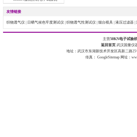
友情链接
织物透气仪
|
日晒气候色牢度测试仪
|
织物透气性测试仪
|
烟台模具
|
液压过滤器
|
主营
50KN电子试验
返回首页
武汉国量仪器
地址：武汉市东湖新技术开发区高新二路25号 
传真：
GoogleSitemap
网址：www.