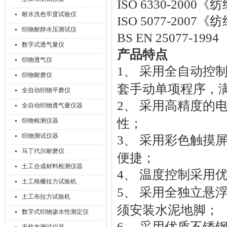
I
S
O
6
3
3
0
-
2
0
0
0
《
纺
耐水洗色牢度试验仪
I
S
O
5
0
7
7
-
2
0
0
7
《
纺
织物耐静水压测试仪
B
S
E
N
2
5
0
7
7
-
1
9
9
4
数字式透气量仪
产
品
特
点
织物透气仪
1
、
采
用
全
自
动
控
织物耐磨仪
套
手
动
单
项
程
序
，
全自动织物平磨仪
2
、
采
用
高
精
度
的
全自动织物透气量仪器
性
；
织物检测仪器
织物测试仪器
3
、
采
用
彩
色
触
摸
马丁代尔耐磨仪
便
捷
；
土工合成材料检测仪器
4
、
温
度
控
制
采
用
土工格栅拉力试验机
5
、
采
用
全
独
立
悬
土工布拉力试验机
须
安
装
水
泥
地
脚
；
数字式织物渗水性测定仪
6
、
采
用
优
质
不
锈