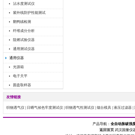
沾水度测试仪
紫外线防护性能测试
鹅鸭绒检测
纤维成分分析
阻燃试验仪器
通用测试仪器
通用仪器
光源箱
电子天平
圆盘取样器
友情链接
织物透气仪
|
日晒气候色牢度测试仪
|
织物透气性测试仪
|
烟台模具
|
液压过滤器
|
产品导航：
全自动胀破强
返回首页
武汉国量仪器