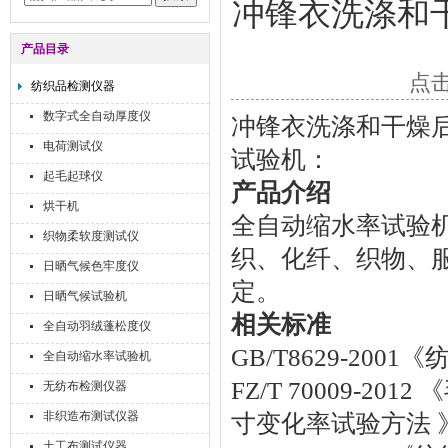
冲锋衣洗涤和
产品目录
点击
纺织品检测仪器
数字式全自动厚度仪
冲锋衣洗涤和干燥
电荷测试仪
试
验
机：
起毛起球仪
产
品
介
绍
烘干机
全
自
动
缩
水
率
试
验
织物柔软度测试仪
织
、
化
纤
、
织
物
、
日晒气候色牢度仪
定
。
日晒气候试验机
相
关
标
准
全自动羽绒蓬松度仪
G
B
/
T
8
6
2
9
-
2
0
0
1
《
全自动缩水率试验机
F
Z
/
T
7
0
0
0
9
-
2
0
1
2
《
无纺布检测仪器
非织造布测试仪器
寸
变
化
率
试
验
方
法
土工布测试仪器