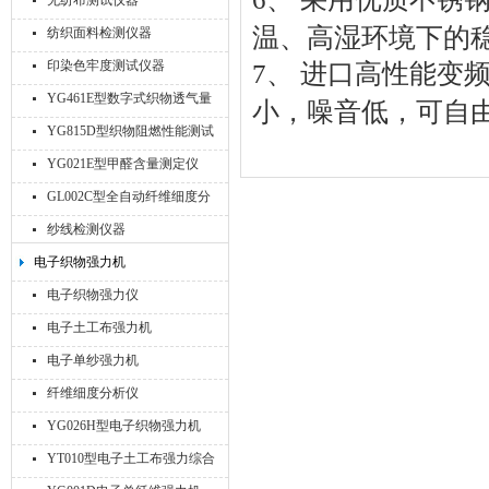
无纺布测试仪器
温
、
高
湿
环
境
下
的
纺织面料检测仪器
印染色牢度测试仪器
7
、
进
口
高
性
能
变
YG461E型数字式织物透气量
小
，
噪
音
低
，
可
自
仪
YG815D型织物阻燃性能测试
仪
YG021E型甲醛含量测定仪
GL002C型全自动纤维细度分
析仪
纱线检测仪器
电子织物强力机
电子织物强力仪
电子土工布强力机
电子单纱强力机
纤维细度分析仪
YG026H型电子织物强力机
YT010型电子土工布强力综合
试验机