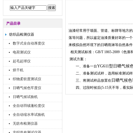
产品目录
油漆经常用于墙面、管道、标牌等地方的
纺织品检测仪器
落等问题，所以鉴定油漆质量好坏的一个
数字式全自动厚度仪
来模拟自然环境下的日晒雨淋等自然条件
相关测试标准：GB/T 1865-2009
电荷测试仪
测试方案：
起毛起球仪
YG611型日晒气
一、准备一台
烘干机
二、准备测试试样，选用标准测试样板
织物柔软度测试仪
日晒气候色
三、将测试样品放置在
四、过段时候后(5-15天不等，看实
日晒气候色牢度仪
日晒气候试验机
全自动羽绒蓬松度仪
全自动缩水率试验机
无纺布检测仪器
非织造布测试仪器