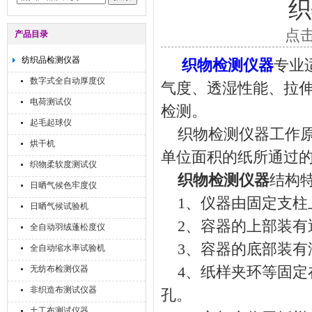
织
点击
产品目录
纺织品检测仪器
织物检测仪器
专业
数字式全自动厚度仪
气度、透湿性能、拉
电荷测试仪
检测。
起毛起球仪
织物检测仪器工作原
烘干机
单位面积的纸所通过
织物柔软度测试仪
织物检测仪器
结构
日晒气候色牢度仪
1、仪器由固定支柱
日晒气候试验机
2、容器的上部装有
全自动羽绒蓬松度仪
3、容器的底部装有
全自动缩水率试验机
无纺布检测仪器
4、纸样夹环等固定在
非织造布测试仪器
孔。
土工布测试仪器