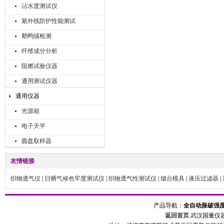
沾水度测试仪
紫外线防护性能测试
鹅鸭绒检测
纤维成分分析
阻燃试验仪器
通用测试仪器
通用仪器
光源箱
电子天平
圆盘取样器
友情链接
织物透气仪
|
日晒气候色牢度测试仪
|
织物透气性测试仪
|
烟台模具
|
液压过滤器
|
产品导航：
全自动胀破强
返回首页
武汉国量仪器